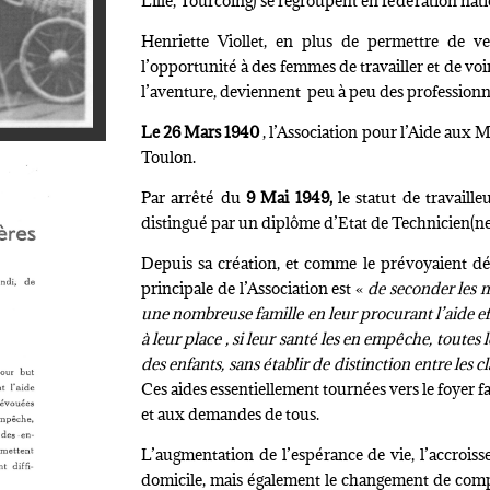
Lille, Tourcoing) se regroupent en fédération nati
Henriette Viollet, en plus de permettre de 
l’opportunité à des femmes de travailler et de vo
l’aventure, deviennent peu à peu des professionne
Le 26 Mars 1940
, l’Association pour l’Aide aux M
Toulon.
Par arrêté du
9 Mai 1949,
le statut de travaille
distingué par un diplôme d’Etat de Technicien(ne)
Depuis sa création, et comme le prévoyaient déjà
principale de l’Association est «
de seconder les 
une nombreuse famille en leur procurant l’aide ef
à leur place , si leur santé les en empêche, toute
des enfants, sans établir de distinction entre les c
Ces aides essentiellement tournées vers le foyer f
et aux demandes de tous.
L’augmentation de l’espérance de vie, l’accrois
domicile, mais également le changement de compor